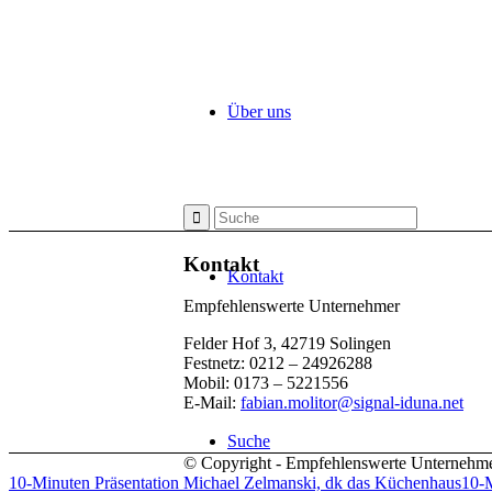
Über uns
Kontakt
Kontakt
Empfehlenswerte Unternehmer
Felder Hof 3, 42719 Solingen
Festnetz: 0212 – 24926288
Mobil: 0173 – 5221556
E-Mail:
fabian.molitor@signal-iduna.net
Suche
© Copyright - Empfehlenswerte Unternehm
10-Minuten Präsentation Michael Zelmanski, dk das Küchenhaus
10-M